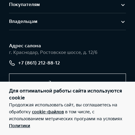
Покупателям
Владельцам
Адрес салонa
г. Краснодар, Ростовское шоссе, д. 12/6
+7 (861) 212-88-12
Заказать звонок
Для оптимальной работы сайта используются
cookie
Продолжая использовать сайт, вы соглашаетесь на
© 2026 Юридические лица ООО «Темп Авто К» (Фактический
адрес: г. Краснодар, Ростовское шоссе, д. 12/6; Телефон: +7 (861)
обработку
cookie-файлов
в том числе, с
212-88-12; ИНН: 2311052326; ОГРН: 1022301818274), ООО «Киа
использованием метрических программ на условиях
Россия и СНГ» (Фактический адрес: г.Москва, Валовая 26;
Телефон: 8 800 301 08 80; ИНН: 7728674093; ОГРН:
Политики
5087746291760) ведут деятельность на территории РФ в
соответствии с законодательством РФ. Реализуемые товары