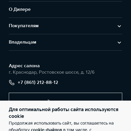
О Дилере
Покупателям
Владельцам
Адрес салонa
г. Краснодар, Ростовское шоссе, д. 12/6
+7 (861) 212-88-12
Заказать звонок
Для оптимальной работы сайта используются
cookie
Продолжая использовать сайт, вы соглашаетесь на
© 2026 Юридические лица ООО «Темп Авто К» (Фактический
адрес: г. Краснодар, Ростовское шоссе, д. 12/6; Телефон: +7 (861)
обработку
cookie-файлов
в том числе, с