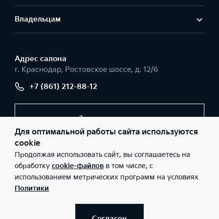
Владельцам
Адрес салонa
г. Краснодар, Ростовское шоссе, д. 12/6
+7 (861) 212-88-12
Заказать звонок
Для оптимальной работы сайта используются
cookie
Продолжая использовать сайт, вы соглашаетесь на
© 2026 Юридические лица ООО «Темп Авто К» (Фактический
адрес: г. Краснодар, Ростовское шоссе, д. 12/6; Телефон: +7 (861)
обработку
cookie-файлов
в том числе, с
212-88-12; ИНН: 2311052326; ОГРН: 1022301818274), ООО «Киа
использованием метрических программ на условиях
Россия и СНГ» (Фактический адрес: г.Москва, Валовая 26;
Телефон: 8 800 301 08 80; ИНН: 7728674093; ОГРН:
Политики
5087746291760) ведут деятельность на территории РФ в
соответствии с законодательством РФ. Реализуемые товары
доступны к получению на территории РФ. Информация о
соответствующих моделях и комплектациях и их наличии, ценах,
Согласен