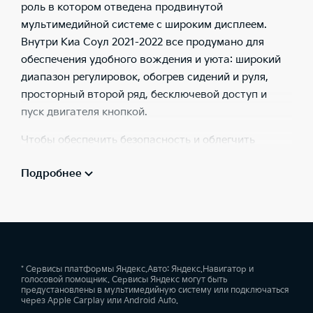
роль в котором отведена продвинутой
мультимедийной системе с широким дисплеем.
Внутри
Киа Соул 2021-2022
все продумано для
обеспечения удобного вождения и уюта: широкий
диапазон регулировок, обогрев сидений и руля,
просторный второй ряд, бесключевой доступ и
пуск двигателя кнопкой.
Чтобы обеспечить безопасность и облегчить
управление автомобилем,
новая
модель оснащена
Подробнее
множеством интеллектуальных систем и
продвинутыми технологиями, среди которых
камера заднего вида, парктроники, различные
системы, помогающие, например, трогаться с места
на подъеме или выезжать с парковки задним
ходом.
* Сервисы платформы Яндекс.Авто: Яндекс.Навигатор и
голосовой помощник. Сервисы Яндекс могут быть
Оставьте заявку на тест-драйв у нашего
предустановлены в мультимедийную систему или подключаться
через Apple Carplay или Android Auto.
официального
дилера
в Краснодаре, и наш