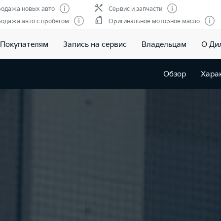
одажа новых авто
Сервис и запчасти
одажа авто с пробегом
Оригинальное моторное масло
Покупателям
Запись на сервис
Владельцам
О Ди
Обзор
Хара