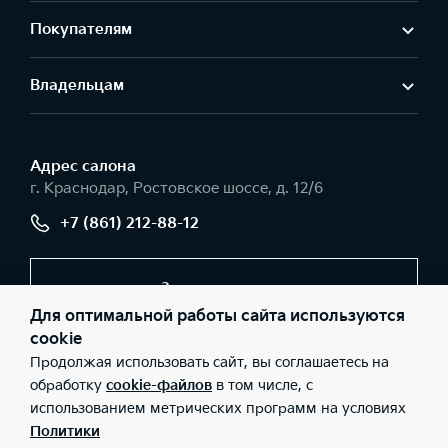
Покупателям
Владельцам
Адрес салонa
г. Краснодар, Ростовское шоссе, д. 12/6
+7 (861) 212-88-12
Заказать звонок
Для оптимальной работы сайта используются
cookie
Продолжая использовать сайт, вы соглашаетесь на
© 2026 Юридические лица ООО «Темп Авто К» (Фактический
адрес: г. Краснодар, Ростовское шоссе, д. 12/6; Телефон: +7 (861)
обработку
cookie-файлов
в том числе, с
212-88-12; ИНН: 2311052326; ОГРН: 1022301818274), ООО «Киа
использованием метрических программ на условиях
Россия и СНГ» (Фактический адрес: г.Москва, Валовая 26;
Телефон: 8 800 301 08 80; ИНН: 7728674093; ОГРН:
Политики
5087746291760) ведут деятельность на территории РФ в