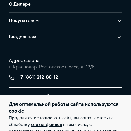
О Дилере
Покупателям
Владельцам
Адрес салонa
г. Краснодар, Ростовское шоссе, д. 12/6
+7 (861) 212-88-12
Заказать звонок
Для оптимальной работы сайта используются
cookie
Продолжая использовать сайт, вы соглашаетесь на
© 2026 Юридические лица ООО «Темп Авто К» (Фактический
адрес: г. Краснодар, Ростовское шоссе, д. 12/6; Телефон: +7 (861)
обработку
cookie-файлов
в том числе, с
212-88-12; ИНН: 2311052326; ОГРН: 1022301818274), ООО «Киа