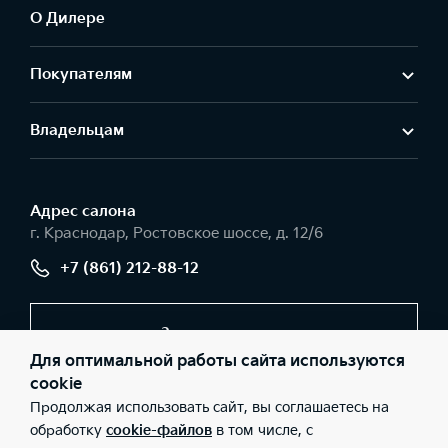
О Дилере
Покупателям
Владельцам
Адрес салонa
г. Краснодар, Ростовское шоссе, д. 12/6
+7 (861) 212-88-12
Заказать звонок
Для оптимальной работы сайта используются
cookie
Продолжая использовать сайт, вы соглашаетесь на
© 2026 Юридические лица ООО «Темп Авто К» (Фактический
адрес: г. Краснодар, Ростовское шоссе, д. 12/6; Телефон: +7 (861)
обработку
cookie-файлов
в том числе, с
212-88-12; ИНН: 2311052326; ОГРН: 1022301818274), ООО «Киа