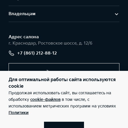
Владельцам
Адрес салонa
г. Краснодар, Ростовское шоссе, д. 12/6
+7 (861) 212-88-12
Заказать звонок
Для оптимальной работы сайта используются
cookie
Продолжая использовать сайт, вы соглашаетесь на
© 2026 Юридические лица ООО «Темп Авто К» (Фактический
адрес: г. Краснодар, Ростовское шоссе, д. 12/6; Телефон: +7 (861)
обработку
cookie-файлов
в том числе, с
212-88-12; ИНН: 2311052326; ОГРН: 1022301818274), ООО «Киа
использованием метрических программ на условиях
Россия и СНГ» (Фактический адрес: г.Москва, Валовая 26;
Телефон: 8 800 301 08 80; ИНН: 7728674093; ОГРН:
Политики
5087746291760) ведут деятельность на территории РФ в
соответствии с законодательством РФ. Реализуемые товары
доступны к получению на территории РФ. Информация о