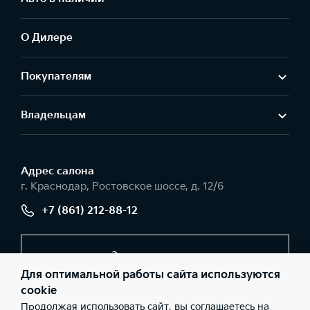
О Дилере
Покупателям
Владельцам
Адрес салонa
г. Краснодар, Ростовское шоссе, д. 12/6
+7 (861) 212-88-12
Заказать звонок
Для оптимальной работы сайта используются
cookie
Продолжая использовать сайт, вы соглашаетесь на
© 2026 Юридические лица ООО «Темп Авто К» (Фактический