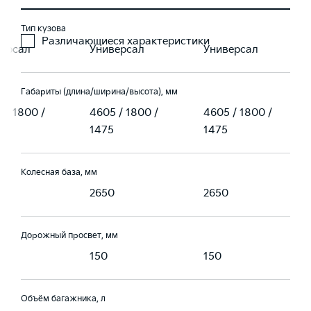
Тип кузова
Различающиеся характеристики
версал
Универсал
Универсал
Габариты (длина/ширина/высота), мм
 / 1800 /
4605 / 1800 /
4605 / 1800 /
1475
1475
Колесная база, мм
0
2650
2650
Дорожный просвет, мм
150
150
Объём багажника, л