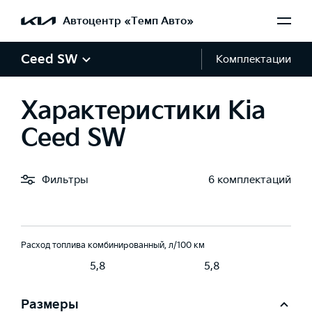
-5
Евро-5
Евро-5
Автоцентр «Темп Авто»
Коробка передач
Ceed SW
Комплектации
мат (6AT)
Робот (7DCT)
Робот (7DCT)
Характеристики Kia
Привод
Ceed SW
едний
Передний
Передний
Фильтры
6 комплектаций
Время разгона 0-100 км/ч, с
8,8
8,8
Расход топлива комбинированный, л/100 км
5,8
5,8
Размеры